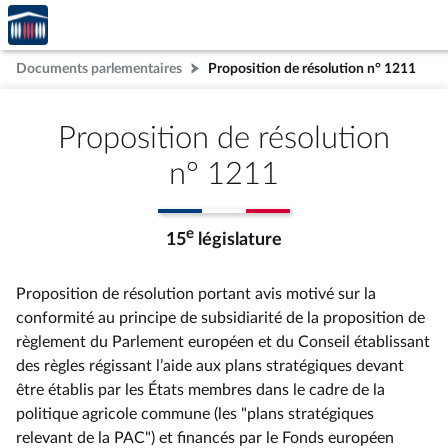
Accèder
Aller au contenu
Aller en bas de la page
à la
page
Documents parlementaires
Proposition de résolution n° 1211
d'accueil
Proposition de résolution
n° 1211
e
15
législature
Proposition de résolution portant avis motivé sur la
conformité au principe de subsidiarité de la proposition de
règlement du Parlement européen et du Conseil établissant
des règles régissant l’aide aux plans stratégiques devant
être établis par les États membres dans le cadre de la
politique agricole commune (les "plans stratégiques
relevant de la PAC") et financés par le Fonds européen