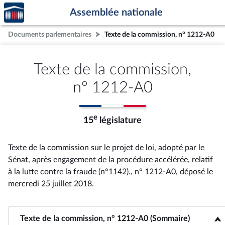
Accèder
Aller au contenu
Aller en bas de la page
Assemblée nationale
à la
page
Documents parlementaires
Texte de la commission, n° 1212-A0
d'accueil
Texte de la commission,
n° 1212-A0
e
15
législature
Texte de la commission sur le projet de loi, adopté par le
Sénat, après engagement de la procédure accélérée, relatif
à la lutte contre la fraude (n°1142)., n° 1212-A0
, déposé le
mercredi 25 juillet 2018
.
Texte de la commission, n° 1212-A0 (Sommaire)
<b>Texte de la commission, n° 1212-A0 (Sommaire)</b>