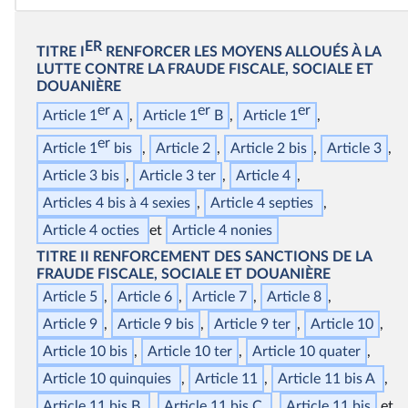
ER
TITRE I
RENFORCER LES MOYENS ALLOUÉS À LA
LUTTE CONTRE LA FRAUDE FISCALE, SOCIALE ET
DOUANIÈRE
er
er
er
Article 1
A
Article 1
B
Article 1
er
Article 1
bis
Article 2
Article 2
bis
Article 3
Article 3
bis
Article 3
ter
Article 4
Articles 4
bis
à
4
sexies
Article 4
septies
Article 4
oct
ies
Article 4
non
ies
TITRE II
RENFORCEMENT DES SANCTIONS DE LA
FRAUDE FISCALE, SOCIALE ET DOUANIÈRE
Article 5
Article 6
Article 7
Article 8
Article 9
Article 9
bis
Article 9
ter
Article 10
Article 10
bis
Article 10
ter
Article 10
quater
Article 10
quinquies
Article 11
Article 11
bis
A
Article 11
bis
B
Article 11
bis
C
Article 11
bis