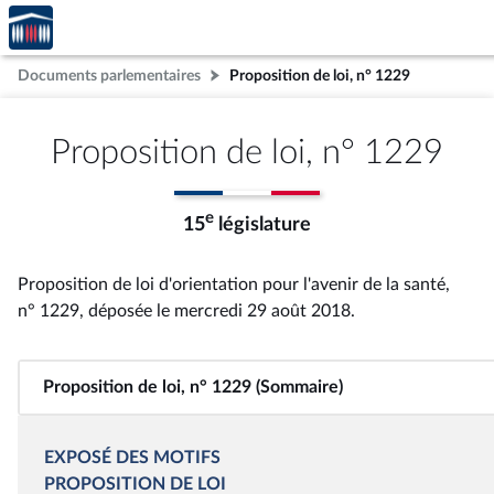
Accèder
Aller au contenu
Aller en bas de la page
à la
page
Documents parlementaires
Proposition de loi, n° 1229
d'accueil
Proposition de loi, n° 1229
e
15
législature
Proposition de loi d'orientation pour l'avenir de la santé,
n° 1229
, déposée le mercredi 29 août 2018
.
Proposition de loi, n° 1229 (Sommaire)
EXPOSÉ DES MOTIFS
PROPOSITION DE LOI