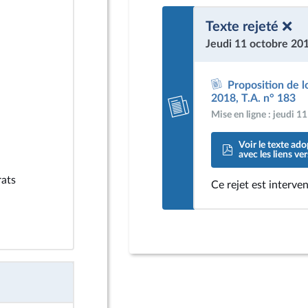
Texte rejeté ❌
Jeudi 11 octobre 20
Proposition de l
2018, T.A. n° 183
Mise en ligne : jeudi 
Voir le texte ado
avec les liens v
rats
Ce rejet est interve