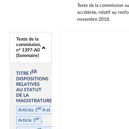
Texte de la commission su
accélérée, relatif au renf
novembre 2018
.
<b>Texte de la
Texte de la
commission,
commission,
n° 1397-A0
n° 1397-A0
(Sommaire)</b>
(Sommaire)
ER
TITRE I
DISPOSITIONS
RELATIVES
AU STATUT
DE LA
MAGISTRATURE
er
er
Articles 1
A et 1
B
er
Article 1
er