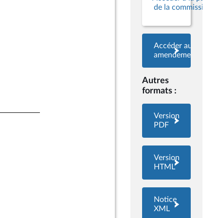
de la commission
Accéder aux
amendements
Autres
formats :
Version
PDF
Version
HTML
Notice
XML