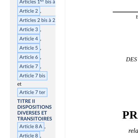
er
Articles 1
bis
à 1
octies
Article 2
Articles 2
bis
à 2
quinquies
Article 3
Article 4
Article 5
Article 6
Article 7
Article 7
bis
Article 7
ter
TITRE II
DISPOSITIONS
DIVERSES ET
TRANSITOIRES
Article 8 A
Article 8