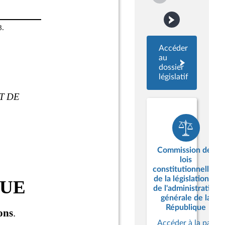
Accéder
au
dossier
législatif
Commission des
lois
constitutionnelles,
de la législation et
de l'administration
générale de la
République
Accéder à la page