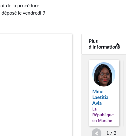
ent de la procédure
, déposé le vendredi 9
Plus
<b>Plus
d’informations</b>
d’informations
Mme
M. 
Laetitia
Pari
Avia
La
La
Répu
République
en 
en Marche
1 / 2