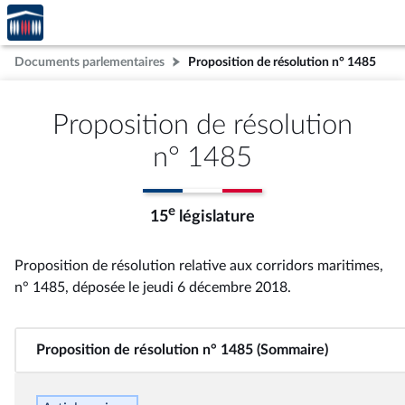
Accèder
Aller au contenu
Aller en bas de la page
à la
page
Documents parlementaires
Proposition de résolution n° 1485
d'accueil
Proposition de résolution
n° 1485
e
15
législature
Proposition de résolution relative aux corridors maritimes,
n° 1485
, déposée le jeudi 6 décembre 2018
.
Proposition de résolution n° 1485 (Sommaire)