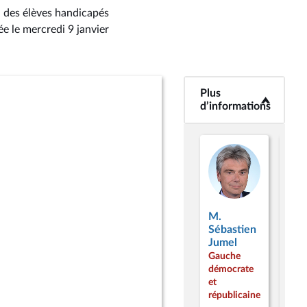
n des élèves handicapés
ée le mercredi 9 janvier
Plus
<b>Plus
d’informations</b>
d’informations
M.
Mm
Sébastien
Hug
Jumel
Bel
Gauche
Gau
démocrate
dém
et
et
républicaine
répu