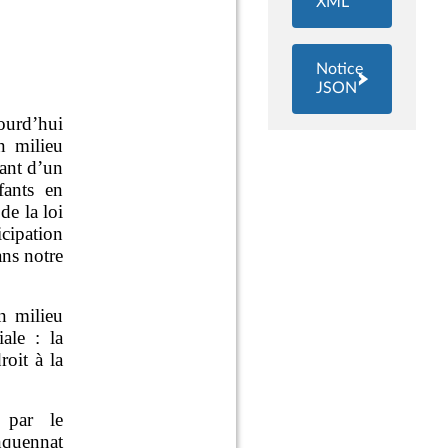
XML
Notice
JSON