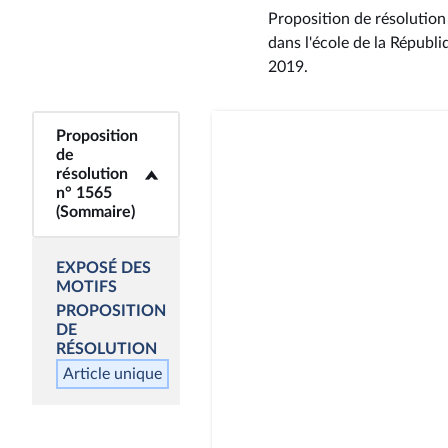
Proposition de résolution
dans l'école de la Républi
2019
.
Proposition
<b>Proposition de
de
résolution n° 1565
résolution
(Sommaire)</b>
n° 1565
(Sommaire)
EXPOSÉ DES
MOTIFS
PROPOSITION
DE
RÉSOLUTION
Article unique