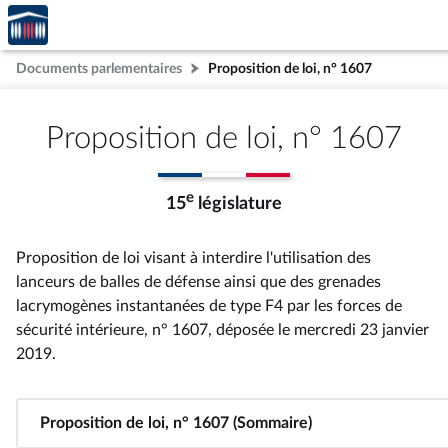
Accèder
Aller au contenu
Aller en bas de la page
à la
page
Documents parlementaires
Proposition de loi, n° 1607
d'accueil
Proposition de loi, n° 1607
e
15
législature
Proposition de loi visant à interdire l'utilisation des
lanceurs de balles de défense ainsi que des grenades
lacrymogènes instantanées de type F4 par les forces de
sécurité intérieure, n° 1607
, déposée le mercredi 23 janvier
2019
.
Proposition de loi, n° 1607 (Sommaire)