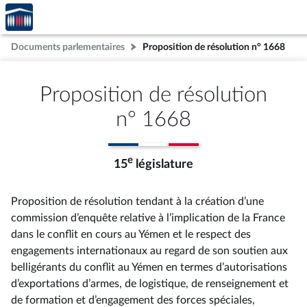
Accèder
Aller au contenu
Aller en bas de la page
à la
page
Documents parlementaires
Proposition de résolution n° 1668
d'accueil
Proposition de résolution
n° 1668
e
15
législature
Proposition de résolution tendant à la création d’une
commission d’enquête relative à l’implication de la France
dans le conflit en cours au Yémen et le respect des
engagements internationaux au regard de son soutien aux
belligérants du conflit au Yémen en termes d’autorisations
d’exportations d’armes, de logistique, de renseignement et
de formation et d’engagement des forces spéciales,