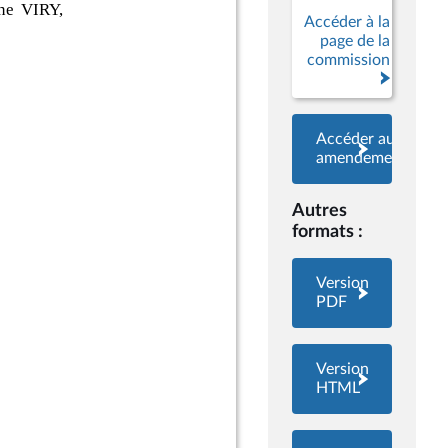
Accéder à la
page de la
commission
Accéder aux
amendements
Autres
formats :
Version
PDF
Version
HTML