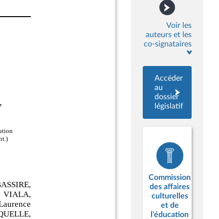
Voir les
auteurs et les
co-signataires
Accéder
au
dossier
législatif
Commission
des affaires
culturelles
et de
l'éducation