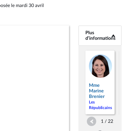
posée le mardi 30 avril
Plus
<b>Plus
d’informations</b>
d’informations
Mme
M.
Marine
Ber
Brenier
Per
Les
Les
Républicains
Répu
1 / 22