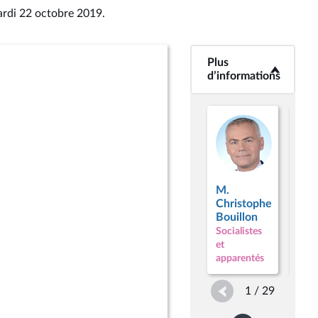
ardi 22 octobre 2019
.
Plus
<b>Plus
d’informations</b>
d’informations
M.
M.
Christophe
Dom
Bouillon
Pot
Socialistes
Soci
et
et
apparentés
appa
1 / 29