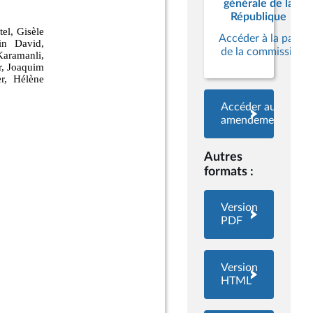
générale de la
République
Accéder à la page
de la commission
Accéder aux
amendements
Autres
formats :
Version
PDF
Version
HTML