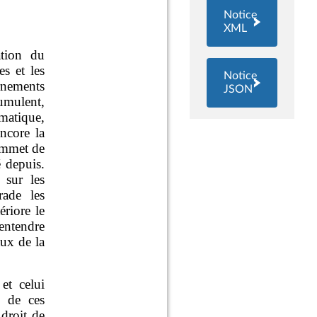
Notice
XML
Notice
JSON