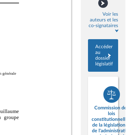
Voir les
auteurs et les
co-signataires
Accéder
au
dossier
législatif
Commission des
lois
constitutionnelles,
de la législation et
de l'administration