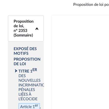
Proposition de loi p
Proposition
<b>Proposition de
de loi,
loi, n° 2353
n° 2353
(Sommaire)</b>
(Sommaire)
EXPOSÉ DES
MOTIFS
PROPOSITION
DE LOI
ER
TITRE 1
DES
NOUVELLES
INCRIMINATIONS
PÉNALES
LIÉES À
L’ÉCOCIDE
er
Article 1