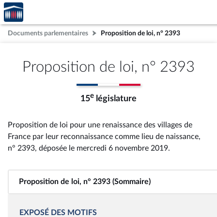
Accèder
Aller au contenu
Aller en bas de la page
à la
page
Documents parlementaires
Proposition de loi, n° 2393
d'accueil
Proposition de loi, n° 2393
e
15
législature
Proposition de loi pour une renaissance des villages de
France par leur reconnaissance comme lieu de naissance,
n° 2393
, déposée le mercredi 6 novembre 2019
.
Proposition de loi, n° 2393 (Sommaire)
EXPOSÉ DES MOTIFS