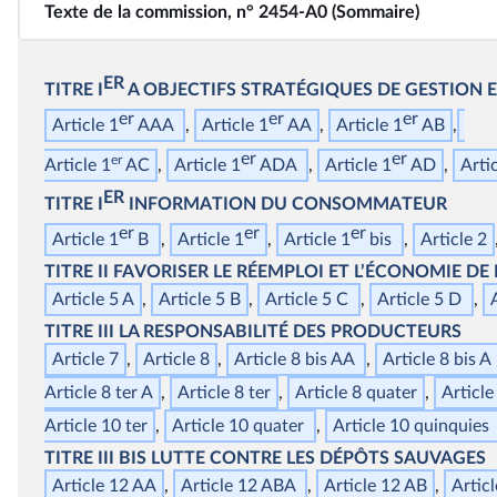
Texte de la commission, n° 2454-A0 (Sommaire)
ER
TITRE I
A
OBJECTIFS STRATÉGIQUES DE GESTION 
er
er
er
Article 1
AAA
Article 1
AA
Article 1
AB
er
er
er
Article 1
AC
Article 1
ADA
Article 1
AD
Arti
ER
TITRE I
INFORMATION DU CONSOMMATEUR
er
er
er
Article 1
B
Article 1
Article 1
bis
Article 2
TITRE II
FAVORISER LE RÉEMPLOI ET L’ÉCONOMIE DE 
Article 5 A
Article 5 B
Article 5 C
Article 5 D
TITRE III
LA RESPONSABILITÉ DES PRODUCTEURS
Article 7
Article 8
Article 8
bis
AA
Article 8
bis
A
Article 8
ter
A
Article 8
ter
Article 8
quater
Article
Article 10
ter
Article 10
qua
ter
Article 10
qu
inquies
TITRE III
BIS
LUTTE CONTRE LES DÉPÔTS SAUVAGES
Article 12 AA
Article 12 ABA
Article 12 AB
Artic