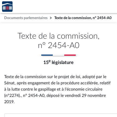
Accèder
Aller au contenu
Aller en bas de la page
à la
page
Documents parlementaires
Texte de la commission, n° 2454-A0
d'accueil
Texte de la commission,
n° 2454-A0
e
15
législature
Texte de la commission sur le projet de loi, adopté par le
Sénat, après engagement de la procédure accélérée, relatif
à la lutte contre le gaspillage et à l'économie circulaire
(n°2274)., n° 2454-A0
, déposé le vendredi 29 novembre
2019
.