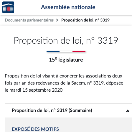
Accèder
Aller au contenu
Aller en bas de la page
Assemblée nationale
à la
page
Documents parlementaires
Proposition de loi, n° 3319
d'accueil
Proposition de loi, n° 3319
e
15
législature
Proposition de loi visant à exonérer les associations deux
fois par an des redevances de la Sacem, n° 3319
, déposée
le mardi 15 septembre 2020
.
Proposition de loi, n° 3319 (Sommaire)
<b>Proposition de loi, n° 3319 (Sommaire)</b>
EXPOSÉ DES MOTIFS