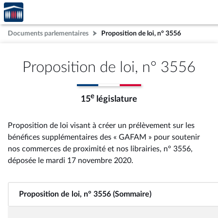
Accèder
Aller au contenu
Aller en bas de la page
à la
page
Documents parlementaires
Proposition de loi, n° 3556
d'accueil
Proposition de loi, n° 3556
e
15
législature
Proposition de loi visant à créer un prélèvement sur les
bénéfices supplémentaires des « GAFAM » pour soutenir
nos commerces de proximité et nos librairies, n° 3556
,
déposée le mardi 17 novembre 2020
.
Proposition de loi, n° 3556 (Sommaire)