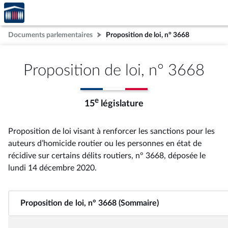
Accèder
Aller au contenu
Aller en bas de la page
à la
page
Documents parlementaires
Proposition de loi, n° 3668
d'accueil
Proposition de loi, n° 3668
e
15
législature
Proposition de loi visant à renforcer les sanctions pour les
auteurs d’homicide routier ou les personnes en état de
récidive sur certains délits routiers, n° 3668
, déposée le
lundi 14 décembre 2020
.
Proposition de loi, n° 3668 (Sommaire)