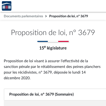
Accèder
Aller au contenu
Aller en bas de la page
à la
page
Documents parlementaires
Proposition de loi, n° 3679
d'accueil
Proposition de loi, n° 3679
e
15
législature
Proposition de loi visant à assurer l'effectivité de la
sanction pénale par le rétablissement des peines planchers
pour les récidivistes, n° 3679
, déposée le lundi 14
décembre 2020
.
Proposition de loi, n° 3679 (Sommaire)