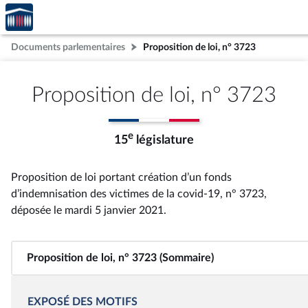
Accèder
Aller au contenu
Aller en bas de la page
à la
page
Documents parlementaires
Proposition de loi, n° 3723
d'accueil
Proposition de loi, n° 3723
e
15
législature
Proposition de loi portant création d’un fonds
d’indemnisation des victimes de la covid-19, n° 3723
,
déposée le mardi 5 janvier 2021
.
Proposition de loi, n° 3723 (Sommaire)
EXPOSÉ DES MOTIFS