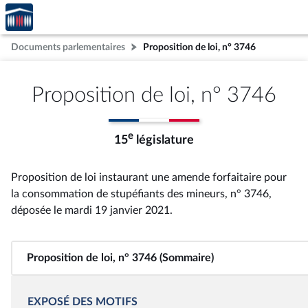
Accèder
Aller au contenu
Aller en bas de la page
à la
page
Documents parlementaires
Proposition de loi, n° 3746
d'accueil
Proposition de loi, n° 3746
e
15
législature
Proposition de loi instaurant une amende forfaitaire pour
la consommation de stupéfiants des mineurs, n° 3746
,
déposée le mardi 19 janvier 2021
.
Proposition de loi, n° 3746 (Sommaire)
EXPOSÉ DES MOTIFS