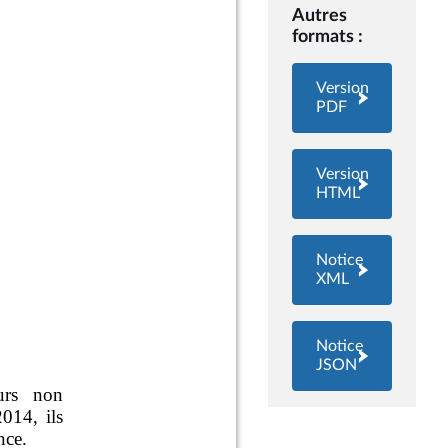
Autres
formats :
Version
PDF
Version
HTML
Notice
XML
Notice
JSON