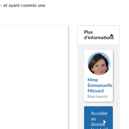
e – et ayant commis une
Plus
<b>Plus
d’informations</b>
d’informations
Mme
Emmanuelle
Ménard
Non inscrit
Accéder
au
dossier