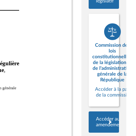
législatif
Commission des
lois
constitutionnelles,
de la législation et
de l'administration
générale de la
République
Accéder à la page
de la commission
Accéder aux
amendements