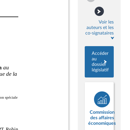
Voir les
auteurs et les
co-signataires
Accéder
au
dossier
législatif
Commission
des affaires
économiques