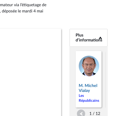
mateur via l’étiquetage de
, déposée le mardi 4 mai
Plus
<b>Plus
d’informations</b>
d’informations
M.
M. Michel
Man
Vialay
Kam
Les
Les
Républicains
Répu
1 / 12