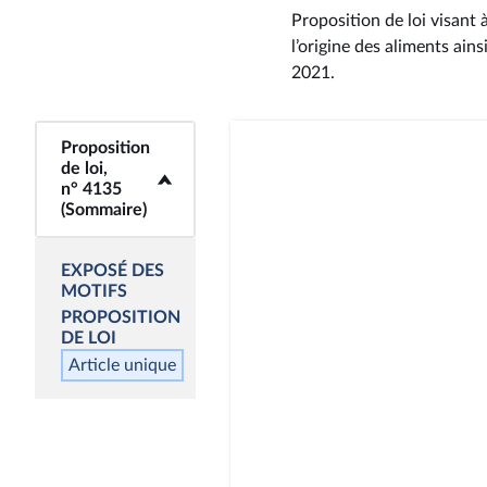
Proposition de loi visant
l’origine des aliments ain
2021
.
Proposition
<b>Proposition de
de loi,
loi, n° 4135
n° 4135
(Sommaire)</b>
(Sommaire)
EXPOSÉ DES
MOTIFS
PROPOSITION
DE LOI
Article unique