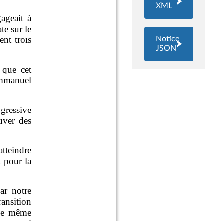
XML
Notice
JSON