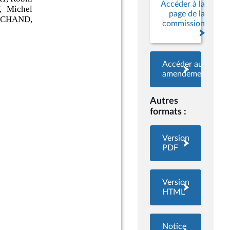
Accéder à la
page de la
commission
Accéder aux
amendements
Autres
formats :
Version
PDF
Version
HTML
Notice