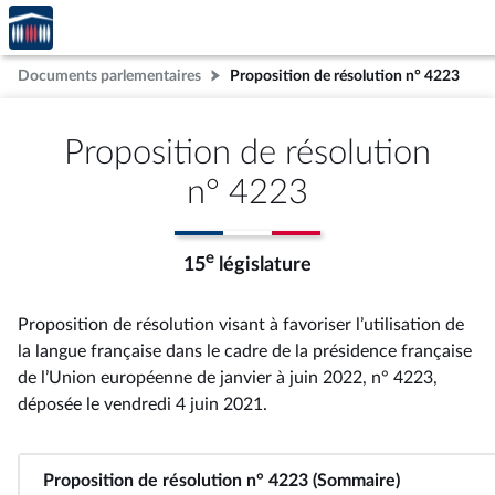
Accèder
Aller au contenu
Aller en bas de la page
à la
page
Documents parlementaires
Proposition de résolution n° 4223
d'accueil
Proposition de résolution
n° 4223
e
15
législature
Proposition de résolution visant à favoriser l’utilisation de
la langue française dans le cadre de la présidence française
de l’Union européenne de janvier à juin 2022, n° 4223
,
déposée le vendredi 4 juin 2021
.
Proposition de résolution n° 4223 (Sommaire)