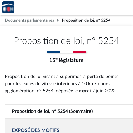
Accèder
Aller au contenu
Aller en bas de la page
à la
page
Documents parlementaires
Proposition de loi, n° 5254
d'accueil
Proposition de loi, n° 5254
e
15
législature
Proposition de loi visant à supprimer la perte de points
pour les excès de vitesse inférieurs à 10 km/h hors
agglomération, n° 5254
, déposée le mardi 7 juin 2022
.
Proposition de loi, n° 5254 (Sommaire)
EXPOSÉ DES MOTIFS