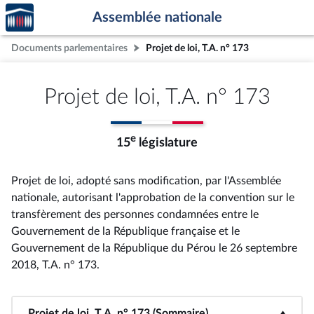
Accèder
Aller au contenu
Aller en bas de la page
Assemblée nationale
à la
page
Documents parlementaires
Projet de loi, T.A. n° 173
d'accueil
Projet de loi, T.A. n° 173
e
15
législature
Projet de loi, adopté sans modification, par l'Assemblée
nationale, autorisant l'approbation de la convention sur le
transfèrement des personnes condamnées entre le
Gouvernement de la République française et le
Gouvernement de la République du Pérou le 26 septembre
2018, T.A. n° 173
.
Projet de loi, T.A. n° 173 (Sommaire)
<b>Projet de loi, T.A. n° 173 (Sommaire)</b>