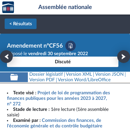
Accèder
Aller au contenu
Aller en bas de la page
Assemblée nationale
à la
page
d'accueil
< Résultats
Amendement n°CF56
Déposé le
vendredi 30 septembre 2022
Discuté
Dossier législatif
Version XML
Version JSON
Version PDF
Version Word/LibreOffice
Texte visé :
Projet de loi de programmation des
finances publiques pour les années 2023 à 2027,
n° 272
Stade de lecture :
1ère lecture (1ère assemblée
saisie)
Examiné par :
Commission des finances, de
l'économie générale et du contrôle budgétaire