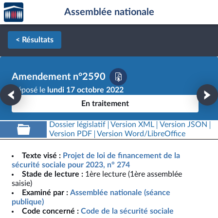
Accèder
Aller au contenu
Aller en bas de la page
Assemblée nationale
à la
page
d'accueil
< Résultats
Amendement n°2590
Déposé le
lundi 17 octobre 2022
En traitement
Dossier législatif
Version XML
Version JSON
Version PDF
Version Word/LibreOffice
Texte visé :
Projet de loi de financement de la
sécurité sociale pour 2023, n° 274
Stade de lecture :
1ère lecture (1ère assemblée
saisie)
Examiné par :
Assemblée nationale (séance
publique)
Code concerné :
Code de la sécurité sociale