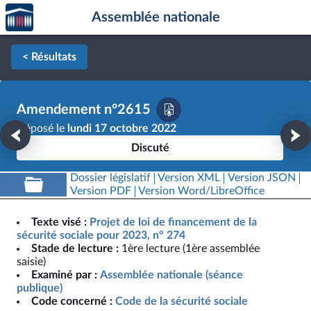
Accèder
Aller au contenu
Aller en bas de la page
Assemblée nationale
à la
page
d'accueil
< Résultats
Amendement n°2615
Déposé le
lundi 17 octobre 2022
Discuté
Dossier législatif
Version XML
Version JSON
Version PDF
Version Word/LibreOffice
Texte visé :
Projet de loi de financement de la
sécurité sociale pour 2023, n° 274
Stade de lecture :
1ère lecture (1ère assemblée
saisie)
Examiné par :
Assemblée nationale (séance
publique)
Code concerné :
Code de la sécurité sociale