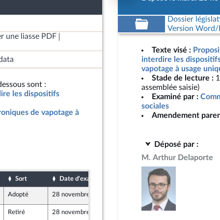
Dossier législat
Version Word/L
r une liasse PDF
Texte visé :
Proposit
data
interdire les dispositi
vapotage à usage uniq
Stade de lecture :
1
essous sont :
assemblée saisie)
ire les dispositifs
Examiné par :
Commi
sociales
ctroniques de vapotage à
Amendement paren
Déposé par :
M. Arthur Delaporte
Sort
Date d'examen
Date de dépôt
Adopté
28 novembre 2023
28 novembre 2023
re
Retiré
28 novembre 2023
28 novembre 2023
7