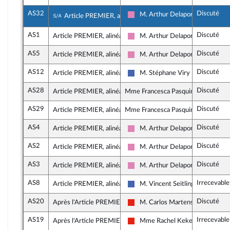
AS32
Discuté
Sous-amendement de l'amendement n°AS2
M. Arthur Delaporte
Article PREMIER, alinéa 1
Socialistes et apparentés
AS1
Discuté
Article PREMIER, alinéa 2
M. Arthur Delaporte
Socialistes et apparentés
AS5
Discuté
Article PREMIER, alinéa 2
M. Arthur Delaporte
Socialistes et apparentés
AS12
Discuté
Article PREMIER, alinéa 2
M. Stéphane Viry
Les Républicains
AS28
Discuté
Article PREMIER, alinéa 2
Mme Francesca Pasquini, rapporteu
AS29
Discuté
Article PREMIER, alinéa 3
Mme Francesca Pasquini, rapporteu
AS4
Discuté
Article PREMIER, alinéa 3
M. Arthur Delaporte
Socialistes et apparentés
AS2
Discuté
Article PREMIER, alinéa 3
M. Arthur Delaporte
Socialistes et apparentés
AS3
Discuté
Article PREMIER, alinéa 3
M. Arthur Delaporte
Socialistes et apparentés
AS8
Irrecevable
Article PREMIER, alinéa 3
M. Vincent Seitlinger
Les Républicains
AS20
Discuté
Après l'Article PREMIER
M. Carlos Martens Bilongo
La France insoumise - Nouvelle U
AS19
Irrecevable
Après l'Article PREMIER
Mme Rachel Keke
La France insoumise - Nouvelle U