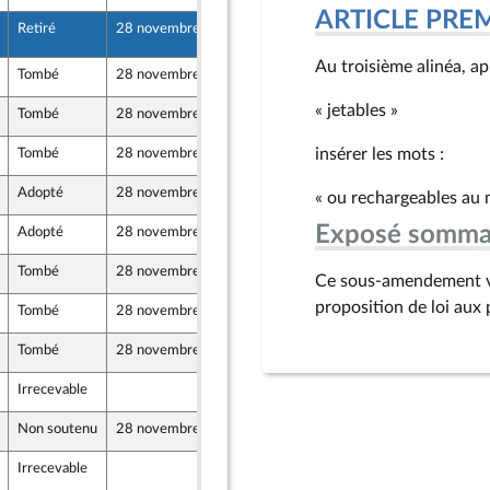
ARTICLE PRE
Retiré
28 novembre 2023
28 novembre 2023
7
Au troisième alinéa, ap
Tombé
28 novembre 2023
16 novembre 2023
« jetables »
Tombé
28 novembre 2023
16 novembre 2023
insérer les mots :
Tombé
28 novembre 2023
22 novembre 2023
Adopté
28 novembre 2023
28 novembre 2023
re
« ou rechargeables au 
Exposé somma
Adopté
28 novembre 2023
28 novembre 2023
re
Tombé
28 novembre 2023
16 novembre 2023
Ce sous-amendement vis
proposition de loi aux
Tombé
28 novembre 2023
16 novembre 2023
Tombé
28 novembre 2023
16 novembre 2023
Irrecevable
17 novembre 2023
Non soutenu
28 novembre 2023
24 novembre 2023
nion Populaire écologique et sociale
Irrecevable
24 novembre 2023
nion Populaire écologique et sociale