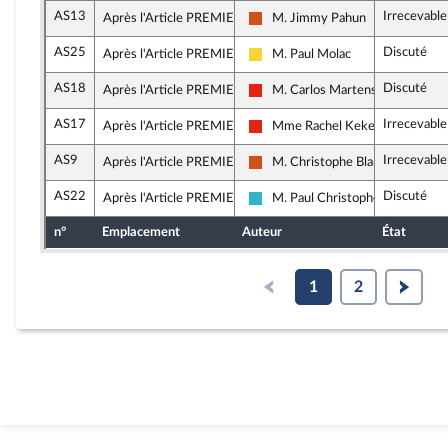
AS13
Irrecevable
Après l'Article PREMIER
M. Jimmy Pahun
Démocrate (MoDem et Indépend
AS25
Discuté
Après l'Article PREMIER
M. Paul Molac
Libertés, Indépendants, Outre-me
AS18
Discuté
Après l'Article PREMIER
M. Carlos Martens Bilongo
La France insoumise - Nouvelle U
AS17
Irrecevable
Après l'Article PREMIER
Mme Rachel Keke
La France insoumise - Nouvelle U
AS9
Irrecevable
Après l'Article PREMIER
M. Christophe Blanchet
Démocrate (MoDem et Indépend
AS22
Discuté
Après l'Article PREMIER
M. Paul Christophe
Horizons et apparentés
n°
Emplacement
Auteur
État
1
2