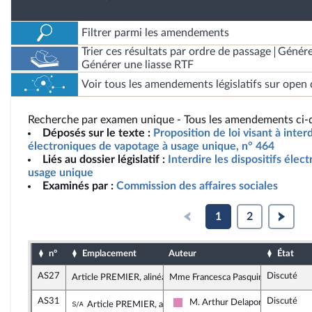
Filtrer parmi les amendements
Trier ces résultats par ordre de passage
Génére
Générer une liasse RTF
Voir tous les amendements législatifs sur open 
Recherche par examen unique - Tous les amendements ci-d
Déposés sur le texte :
Proposition de loi visant à interd
électroniques de vapotage à usage unique, n° 464
Liés au dossier législatif :
Interdire les dispositifs éle
usage unique
Examinés par :
Commission des affaires sociales
1
2
n°
Emplacement
Auteur
État
AS27
Discuté
Article PREMIER, alinéa 1
Mme Francesca Pasquini, rapporteu
AS31
Discuté
Sous-amendement de l'amendement n°AS2
M. Arthur Delaporte
Article PREMIER, alinéa 1
Socialistes et apparentés