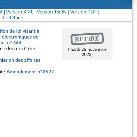
if
Version XML
Version JSON
Version PDF
ibreOffice
ion de loi visant à
RETIRÉ
fs électroniques de
ue, n° 464
ère lecture (1ère
(mardi 28 novembre
2023)
ssion des affaires
t :
Amendement n°AS27