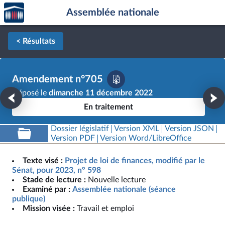
Accèder
Aller au contenu
Aller en bas de la page
Assemblée nationale
à la
page
d'accueil
< Résultats
Amendement n°705
Déposé le
dimanche 11 décembre 2022
En traitement
Dossier législatif
Version XML
Version JSON
Version PDF
Version Word/LibreOffice
Texte visé :
Projet de loi de finances, modifié par le
Sénat, pour 2023, n° 598
Stade de lecture :
Nouvelle lecture
Examiné par :
Assemblée nationale (séance
publique)
Mission visée :
Travail et emploi