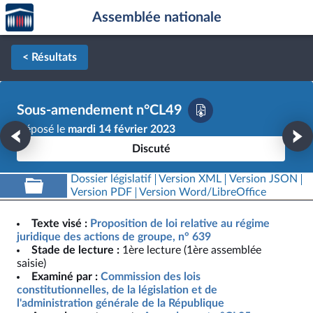
Accèder
Aller au contenu
Aller en bas de la page
Assemblée nationale
à la
page
d'accueil
< Résultats
Sous-amendement n°CL49
Déposé le
mardi 14 février 2023
Discuté
Dossier législatif
Version XML
Version JSON
Version PDF
Version Word/LibreOffice
Texte visé :
Proposition de loi relative au régime
juridique des actions de groupe, n° 639
Stade de lecture :
1ère lecture (1ère assemblée
saisie)
Examiné par :
Commission des lois
constitutionnelles, de la législation et de
l'administration générale de la République