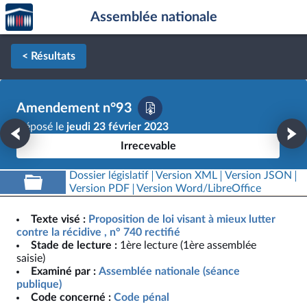
Accèder
Aller au contenu
Aller en bas de la page
Assemblée nationale
à la
page
d'accueil
< Résultats
Amendement n°93
Déposé le
jeudi 23 février 2023
Irrecevable
Dossier législatif
Version XML
Version JSON
Version PDF
Version Word/LibreOffice
Texte visé :
Proposition de loi visant à mieux lutter
contre la récidive , n° 740 rectifié
Stade de lecture :
1ère lecture (1ère assemblée
saisie)
Examiné par :
Assemblée nationale (séance
publique)
Code concerné :
Code pénal