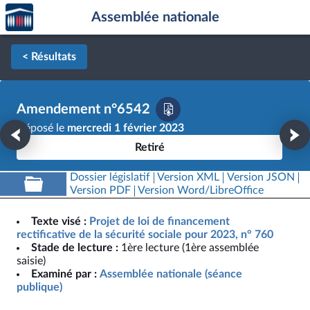
Accèder
Aller au contenu
Aller en bas de la page
Assemblée nationale
à la
page
d'accueil
< Résultats
Amendement n°6542
Déposé le
mercredi 1 février 2023
Retiré
Dossier législatif
Version XML
Version JSON
Version PDF
Version Word/LibreOffice
Texte visé :
Projet de loi de financement
rectificative de la sécurité sociale pour 2023, n° 760
Stade de lecture :
1ère lecture (1ère assemblée
saisie)
Examiné par :
Assemblée nationale (séance
publique)