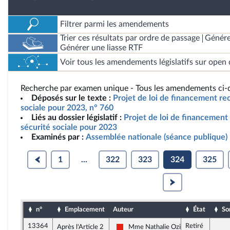
Filtrer parmi les amendements
Trier ces résultats par ordre de passage
Génére
Générer une liasse RTF
Voir tous les amendements législatifs sur open 
Recherche par examen unique - Tous les amendements ci-d
Déposés sur le texte :
Projet de loi de financement rect
sociale pour 2023, n° 760
Liés au dossier législatif :
Projet de loi de financement r
sécurité sociale pour 2023
Examinés par :
Assemblée nationale (séance publique)
1
...
322
323
324
325
n°
Emplacement
Auteur
État
So
13364
Retiré
Après l'Article 2
Mme Nathalie Oziol