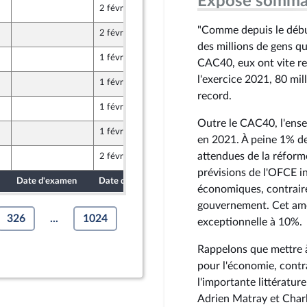
Exposé somma
2 février 2023
 Populaire écologique et sociale
"Comme depuis le début
2 février 2023
 Populaire écologique et sociale
des millions de gens qu
1 février 2023
CAC40, eux ont vite ret
 Populaire écologique et sociale
l'exercice 2021, 80 mil
1 février 2023
 Populaire écologique et sociale
record.
1 février 2023
 Populaire écologique et sociale
Outre le CAC40, l'ense
1 février 2023
 Populaire écologique et sociale
en 2021. À peine 1% d
attendues de la réform
2 février 2023
 Populaire écologique et sociale
prévisions de l'OFCE in
Date d'examen
Date de dépôt
économiques, contrai
gouvernement. Cet ame
326
...
1024
exceptionnelle à 10%.
Rappelons que mettre à
pour l'économie, contra
l'importante littérature
Adrien Matray et Charl