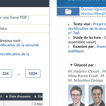
Dossier législat
Version Word/L
r une liasse PDF
Texte visé :
Projet 
data
rectificative de la séc
n° 760
Stade de lecture :
1
essous sont :
assemblée saisie)
ificative de la sécurité
Examiné par :
Assem
publique)
ectificative de la
Déposé par :
M. Hadrien Clouet
M.
326
...
1024
Mme Karen Erodi
M. 
M. Sébastien Delogu
rt
Date d'examen
Date de dépôt
2 février 2023