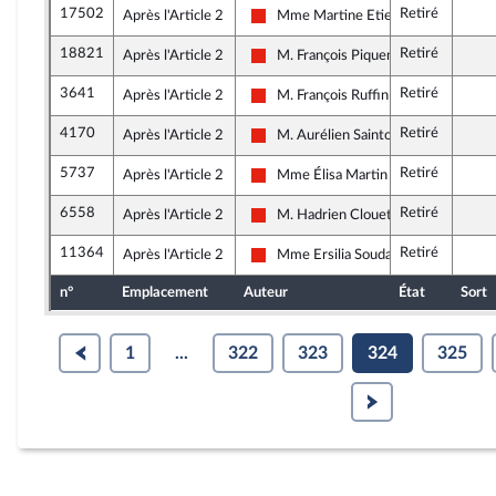
17502
Retiré
Après l'Article 2
Mme Martine Etienne
La France insoumise - Nouvelle Union
18821
Retiré
Après l'Article 2
M. François Piquemal
La France insoumise - Nouvelle Union
3641
Retiré
Après l'Article 2
M. François Ruffin
La France insoumise - Nouvelle Union
4170
Retiré
Après l'Article 2
M. Aurélien Saintoul
La France insoumise - Nouvelle Union
5737
Retiré
Après l'Article 2
Mme Élisa Martin
La France insoumise - Nouvelle Union
6558
Retiré
Après l'Article 2
M. Hadrien Clouet
La France insoumise - Nouvelle Union
11364
Retiré
Après l'Article 2
Mme Ersilia Soudais
La France insoumise - Nouvelle Union
n°
Emplacement
Auteur
État
Sort
1
...
322
323
324
325