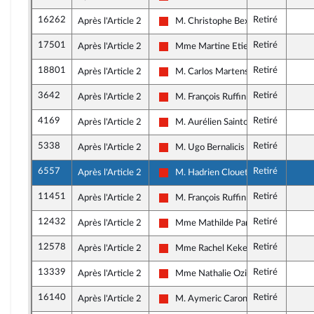
La France insoumise - Nouvelle Union
16262
Retiré
Après l'Article 2
M. Christophe Bex
La France insoumise - Nouvelle Union
17501
Retiré
Après l'Article 2
Mme Martine Etienne
La France insoumise - Nouvelle Union
18801
Retiré
Après l'Article 2
M. Carlos Martens Bilongo
La France insoumise - Nouvelle Union
3642
Retiré
Après l'Article 2
M. François Ruffin
La France insoumise - Nouvelle Union
4169
Retiré
Après l'Article 2
M. Aurélien Saintoul
La France insoumise - Nouvelle Union
5338
Retiré
Après l'Article 2
M. Ugo Bernalicis
La France insoumise - Nouvelle Union
6557
Retiré
Après l'Article 2
M. Hadrien Clouet
La France insoumise - Nouvelle Union
11451
Retiré
Après l'Article 2
M. François Ruffin
La France insoumise - Nouvelle Union
12432
Retiré
Après l'Article 2
Mme Mathilde Panot
La France insoumise - Nouvelle Union
12578
Retiré
Après l'Article 2
Mme Rachel Keke
La France insoumise - Nouvelle Union
13339
Retiré
Après l'Article 2
Mme Nathalie Oziol
La France insoumise - Nouvelle Union
16140
Retiré
Après l'Article 2
M. Aymeric Caron
La France insoumise - Nouvelle Union