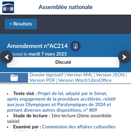
Accèder
Aller au contenu
Aller en bas de la page
Assemblée nationale
à la
page
d'accueil
< Résultats
Amendement n°AC214
Déposé le
mardi 7 mars 2023
Discuté
Dossier législatif
Version XML
Version JSON
Version PDF
Version Word/LibreOffice
Texte visé :
Projet de loi, adopté par le Sénat,
après engagement de la procédure accélérée, relatif
aux jeux Olympiques et Paralympiques de 2024 et
portant diverses autres dispositions, n° 809
Stade de lecture :
1ère lecture (2ème assemblée
saisie)
Examiné par :
Commission des affaires culturelles