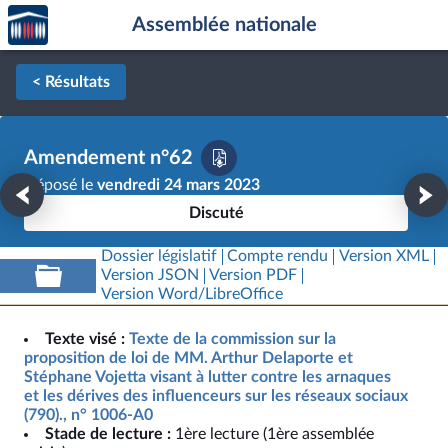
Accèder
Aller au contenu
Aller en bas de la page
Assemblée nationale
à la
page
d'accueil
< Résultats
Amendement n°62
Déposé le
vendredi 24 mars 2023
Discuté
Dossier législatif
Compte rendu
Version XML
Version JSON
Version PDF
Version Word/LibreOffice
Texte visé :
Texte de la commission sur la
proposition de loi de MM. Arthur Delaporte et
Stéphane Vojetta visant à lutter contre les arnaques
et les dérives des influenceurs sur les réseaux sociaux
(790)., n° 1006-A0
Stade de lecture :
1ère lecture (1ère assemblée