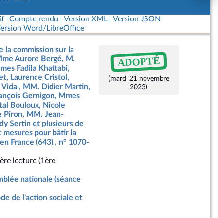
if
Compte rendu
Version XML
Version JSON
ersion Word/LibreOffice
e la commission sur la
ADOPTÉ
 Mme Aurore Bergé, M.
mes Fadila Khattabi,
t, Laurence Cristol,
(mardi 21 novembre
 Vidal, MM. Didier Martin,
2023)
 François Gernigon, Mmes
tal Bouloux, Nicole
e Piron, MM. Jean-
dy Sertin et plusieurs de
t mesures pour bâtir la
r en France (643)., n° 1070-
ère lecture (1ère
blée nationale (séance
de de l'action sociale et