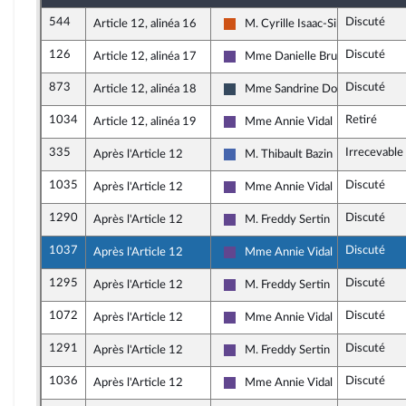
544
Discuté
Article 12, alinéa 16
M. Cyrille Isaac-Sibille
Démocrate (MoDem et Indépend
126
Discuté
Article 12, alinéa 17
Mme Danielle Brulebois
Renaissance
873
Discuté
Article 12, alinéa 18
Mme Sandrine Dogor-Such
Rassemblement National
1034
Retiré
Article 12, alinéa 19
Mme Annie Vidal
Renaissance
335
Irrecevable
Après l'Article 12
M. Thibault Bazin
Les Républicains
1035
Discuté
Après l'Article 12
Mme Annie Vidal
Renaissance
1290
Discuté
Après l'Article 12
M. Freddy Sertin
Renaissance
1037
Discuté
Après l'Article 12
Mme Annie Vidal
Renaissance
1295
Discuté
Après l'Article 12
M. Freddy Sertin
Renaissance
1072
Discuté
Après l'Article 12
Mme Annie Vidal
Renaissance
1291
Discuté
Après l'Article 12
M. Freddy Sertin
Renaissance
1036
Discuté
Après l'Article 12
Mme Annie Vidal
Renaissance