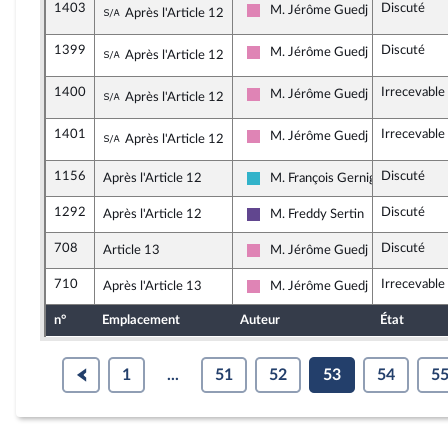
1403
Discuté
Sous-amendement de l'amendement n°103
M. Jérôme Guedj
Après l'Article 12
Socialistes et apparentés (memb
1399
Discuté
Sous-amendement de l'amendement n°103
M. Jérôme Guedj
Après l'Article 12
Socialistes et apparentés (memb
1400
Irrecevable
Sous-amendement de l'amendement n°103
M. Jérôme Guedj
Après l'Article 12
Socialistes et apparentés (memb
1401
Irrecevable
Sous-amendement de l'amendement n°103
M. Jérôme Guedj
Après l'Article 12
Socialistes et apparentés (memb
1156
Discuté
Après l'Article 12
M. François Gernigon
Horizons et apparentés
1292
Discuté
Après l'Article 12
M. Freddy Sertin
Renaissance
708
Discuté
Article 13
M. Jérôme Guedj
Socialistes et apparentés (memb
710
Irrecevable
Après l'Article 13
M. Jérôme Guedj
Socialistes et apparentés (memb
n°
Emplacement
Auteur
État
1
...
51
52
53
54
5