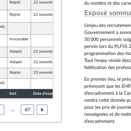
Rejeté
22 novembre 2023
22 mai 2023
du nombre et des carac
6
re de l’intergroupe NUPES)
Exposé somma
Rejeté
22 novembre 2023
13 avril 2023
6
re de l’intergroupe NUPES)
L’enjeu des recrutemen
 40
13 avril 2023
6
re de l’intergroupe NUPES)
Gouvernement a annonc
50 000 personnels soig
Irrecevable
13 avril 2023
6
re de l’intergroupe NUPES)
permis lors du PLFSS 
Adopté
22 novembre 2023
7 avril 2023
programmation des moye
Tout l’enjeu réside dés
Adopté
22 novembre 2023
7 avril 2023
fidélisation des profes
Rejeté
23 novembre 2023
6 avril 2023
re de l’intergroupe NUPES)
En premier lieu, le pr
 40
6 avril 2023
prévoyant que les EHP
re de l’intergroupe NUPES)
d’encadrement à la Cai
Sort
Date d'examen
Date de dépôt
rendra cette donnée pub
pour les prix de journ
5
...
67
renseignées et de mettr
d’encadrement.