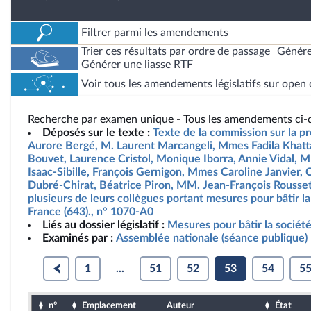
Filtrer parmi les amendements
Trier ces résultats par ordre de passage
Génére
Générer une liasse RTF
Voir tous les amendements législatifs sur open 
Recherche par examen unique - Tous les amendements ci-d
Déposés sur le texte :
Texte de la commission sur la p
Aurore Bergé, M. Laurent Marcangeli, Mmes Fadila Khatta
Bouvet, Laurence Cristol, Monique Iborra, Annie Vidal, M
Isaac-Sibille, François Gernigon, Mmes Caroline Janvier, 
Dubré-Chirat, Béatrice Piron, MM. Jean-François Rousset
plusieurs de leurs collègues portant mesures pour bâtir la 
France (643)., n° 1070-A0
Liés au dossier législatif :
Mesures pour bâtir la société 
Examinés par :
Assemblée nationale (séance publique)
1
...
51
52
53
54
5
n°
Emplacement
Auteur
État