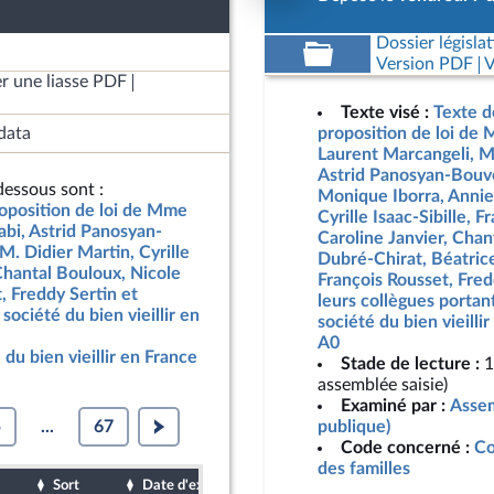
Dossier législat
Version PDF
V
r une liasse PDF
Texte visé :
Texte d
data
proposition de loi de
Laurent Marcangeli, M
Astrid Panosyan-Bouve
essous sont :
Monique Iborra, Annie
roposition de loi de Mme
Cyrille Isaac-Sibille,
bi, Astrid Panosyan-
Caroline Janvier, Chan
M. Didier Martin, Cyrille
Dubré-Chirat, Béatric
Chantal Bouloux, Nicole
François Rousset, Fred
, Freddy Sertin et
leurs collègues portan
société du bien vieillir en
société du bien vieilli
A0
du bien vieillir en France
Stade de lecture :
1
assemblée saisie)
Examiné par :
Assem
5
...
67
publique)
Code concerné :
Co
des familles
Sort
Date d'examen
Date de dépôt