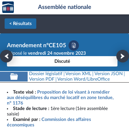
Accèder
Aller au contenu
Aller en bas de la page
Assemblée nationale
à la
page
d'accueil
< Résultats
Amendement n°CE105
Déposé le
vendredi 24 novembre 2023
Discuté
Dossier législatif
Version XML
Version JSON
Version PDF
Version Word/LibreOffice
Texte visé :
Proposition de loi visant à remédier
aux déséquilibres du marché locatif en zone tendue,
n° 1176
Stade de lecture :
1ère lecture (1ère assemblée
saisie)
Examiné par :
Commission des affaires
économiques