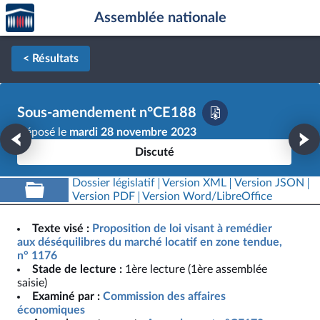
Accèder
Aller au contenu
Aller en bas de la page
Assemblée nationale
à la
page
d'accueil
< Résultats
Sous-amendement n°CE188
Déposé le
mardi 28 novembre 2023
Discuté
Dossier législatif
Version XML
Version JSON
Version PDF
Version Word/LibreOffice
Texte visé :
Proposition de loi visant à remédier
aux déséquilibres du marché locatif en zone tendue,
n° 1176
Stade de lecture :
1ère lecture (1ère assemblée
saisie)
Examiné par :
Commission des affaires
économiques