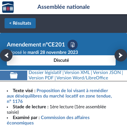
Accèder
Aller au contenu
Aller en bas de la page
Assemblée nationale
à la
page
d'accueil
< Résultats
Amendement n°CE201
Déposé le
mardi 28 novembre 2023
Discuté
Dossier législatif
Version XML
Version JSON
Version PDF
Version Word/LibreOffice
Texte visé :
Proposition de loi visant à remédier
aux déséquilibres du marché locatif en zone tendue,
n° 1176
Stade de lecture :
1ère lecture (1ère assemblée
saisie)
Examiné par :
Commission des affaires
économiques