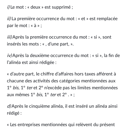
i)
Le mot : « deux » est supprimé ;
ii)
La première occurrence du mot : « et » est remplacée
par le mot : « à » ;
iii)
Après la première occurrence du mot : « si », sont
insérés les mots : « , d’une part, ».
iv)
Après la deuxième occurrence du mot : « si », la fin de
l’alinéa est ainsi rédigée :
« d’autre part, le chiffre d’affaires hors taxes afférent à
chacune des activités des catégories mentionnées aux
1°
bis
, 1°
ter
et 2° n’excède pas les limites mentionnées
aux mêmes 1°
bis
, 1°
ter
et 2° . » ;
d)
Après le cinquième alinéa, il est inséré un alinéa ainsi
rédigé :
« Les entreprises mentionnées qui relèvent du présent