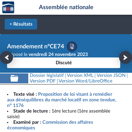
Accèder
Aller au contenu
Aller en bas de la page
Assemblée nationale
à la
page
d'accueil
< Résultats
Amendement n°CE74
Déposé le
vendredi 24 novembre 2023
Discuté
Dossier législatif
Version XML
Version JSON
Version PDF
Version Word/LibreOffice
Texte visé :
Proposition de loi visant à remédier
aux déséquilibres du marché locatif en zone tendue,
n° 1176
Stade de lecture :
1ère lecture (1ère assemblée
saisie)
Examiné par :
Commission des affaires
économiques