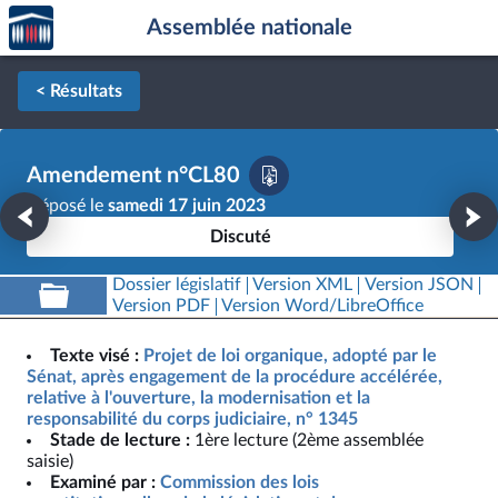
Accèder
Aller au contenu
Aller en bas de la page
Assemblée nationale
à la
page
d'accueil
< Résultats
Amendement n°CL80
Déposé le
samedi 17 juin 2023
Discuté
Dossier législatif
Version XML
Version JSON
Version PDF
Version Word/LibreOffice
Texte visé :
Projet de loi organique, adopté par le
Sénat, après engagement de la procédure accélérée,
relative à l'ouverture, la modernisation et la
responsabilité du corps judiciaire, n° 1345
Stade de lecture :
1ère lecture (2ème assemblée
saisie)
Examiné par :
Commission des lois