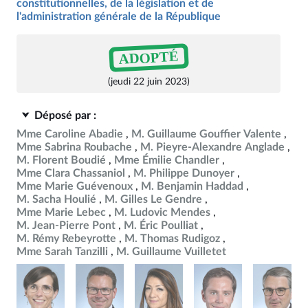
constitutionnelles, de la législation et de
l'administration générale de la République
ADOPTÉ
(jeudi 22 juin 2023)
Déposé par :
Mme Caroline Abadie
M. Guillaume Gouffier Valente
Mme Sabrina Roubache
M. Pieyre-Alexandre Anglade
M. Florent Boudié
Mme Émilie Chandler
Mme Clara Chassaniol
M. Philippe Dunoyer
Mme Marie Guévenoux
M. Benjamin Haddad
M. Sacha Houlié
M. Gilles Le Gendre
Mme Marie Lebec
M. Ludovic Mendes
M. Jean-Pierre Pont
M. Éric Poulliat
M. Rémy Rebeyrotte
M. Thomas Rudigoz
Mme Sarah Tanzilli
M. Guillaume Vuilletet