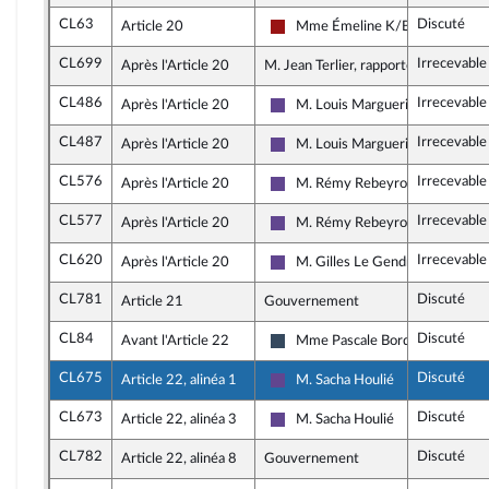
CL63
Discuté
Article 20
Mme Émeline K/Bidi
Gauche démocrate et républicai
CL699
Irrecevable
Après l'Article 20
M. Jean Terlier, rapporteur
CL486
Irrecevable
Après l'Article 20
M. Louis Margueritte
Renaissance
CL487
Irrecevable
Après l'Article 20
M. Louis Margueritte
Renaissance
CL576
Irrecevable
Après l'Article 20
M. Rémy Rebeyrotte
Renaissance
CL577
Irrecevable
Après l'Article 20
M. Rémy Rebeyrotte
Renaissance
CL620
Irrecevable
Après l'Article 20
M. Gilles Le Gendre
Renaissance
CL781
Discuté
Article 21
Gouvernement
CL84
Discuté
Avant l'Article 22
Mme Pascale Bordes
Rassemblement National
CL675
Discuté
Article 22, alinéa 1
M. Sacha Houlié
Renaissance
CL673
Discuté
Article 22, alinéa 3
M. Sacha Houlié
Renaissance
CL782
Discuté
Article 22, alinéa 8
Gouvernement