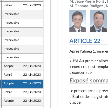
M. Jean-Pierre Pont
Retiré
22 juin 2023
15 juin 2023
M. Thomas Rudigoz
M
ne - NUPES
Irrecevable
17 juin 2023
Irrecevable
16 juin 2023
Irrecevable
16 juin 2023
ARTICLE 22
Irrecevable
17 juin 2023
Irrecevable
17 juin 2023
Après l’alinéa 1, insérer
Irrecevable
17 juin 2023
« 1°A Au premier alinéa
Adopté
22 juin 2023
19 juin 2023
« exercent » est rempl
d’exercer » ; »
Retiré
22 juin 2023
15 juin 2023
Exposé somma
Adopté
22 juin 2023
17 juin 2023
Le présent article pré
Retiré
22 juin 2023
17 juin 2023
d’État et des magistrat
Adopté
22 juin 2023
19 juin 2023
d'appel.