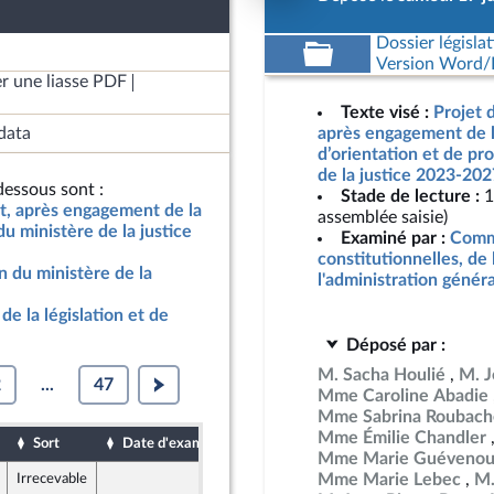
Dossier législat
Version Word/L
r une liasse PDF
Texte visé :
Projet d
data
après engagement de l
d’orientation et de p
de la justice 2023-202
essous sont :
Stade de lecture :
1
at, après engagement de la
assemblée saisie)
u ministère de la justice
Examiné par :
Commi
constitutionnelles, de 
 du ministère de la
l'administration génér
de la législation et de
Déposé par :
M. Sacha Houlié
M. J
2
...
47
Mme Caroline Abadie
Mme Sabrina Roubach
Mme Émilie Chandler
Sort
Date d'examen
Date de dépôt
Mme Marie Guéveno
Mme Marie Lebec
M.
Irrecevable
17 juin 2023