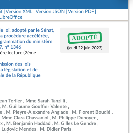
if
Version XML
Version JSON
Version PDF
ibreOffice
e loi, adopté par le Sénat,
ADOPTÉ
a procédure accélérée,
rogrammation du ministère
7, n° 1346
(jeudi 22 juin 2023)
ère lecture (2ème
ssion des lois
la législation et de
ale de la République
ean Terlier
Mme Sarah Tanzilli
M. Guillaume Gouffier Valente
e
M. Pieyre-Alexandre Anglade
M. Florent Boudié
Mme Clara Chassaniol
M. Philippe Dunoyer
ux
M. Benjamin Haddad
M. Gilles Le Gendre
 Ludovic Mendes
M. Didier Paris