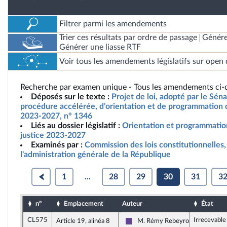
Filtrer parmi les amendements
Trier ces résultats par ordre de passage
Génére
Générer une liasse RTF
Voir tous les amendements législatifs sur open 
Recherche par examen unique - Tous les amendements ci-d
Déposés sur le texte :
Projet de loi, adopté par le Sén
procédure accélérée, d’orientation et de programmation d
2023-2027, n° 1346
Liés au dossier législatif :
Orientation et programmation
justice 2023-2027
Examinés par :
Commission des lois constitutionnelles, 
l'administration générale de la République
1
...
28
29
30
31
3
n°
Emplacement
Auteur
État
CL575
Irrecevable
Article 19, alinéa 8
M. Rémy Rebeyrotte
Renaissance