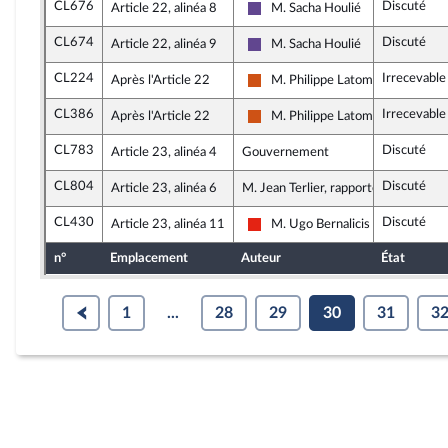
CL676
Discuté
Article 22, alinéa 8
M. Sacha Houlié
Renaissance
CL674
Discuté
Article 22, alinéa 9
M. Sacha Houlié
Renaissance
CL224
Irrecevable
Après l'Article 22
M. Philippe Latombe
Démocrate (MoDem et Indépend
CL386
Irrecevable
Après l'Article 22
M. Philippe Latombe
Démocrate (MoDem et Indépend
CL783
Discuté
Article 23, alinéa 4
Gouvernement
CL804
Discuté
Article 23, alinéa 6
M. Jean Terlier, rapporteur
CL430
Discuté
Article 23, alinéa 11
M. Ugo Bernalicis
La France insoumise - Nouvelle U
n°
Emplacement
Auteur
État
1
...
28
29
30
31
3