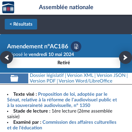
Accèder
Aller au contenu
Aller en bas de la page
Assemblée nationale
à la
page
d'accueil
< Résultats
Amendement n°AC186
Déposé le
vendredi 10 mai 2024
Retiré
Dossier législatif
Version XML
Version JSON
Version PDF
Version Word/LibreOffice
Texte visé :
Proposition de loi, adoptée par le
Sénat, relative à la réforme de l’audiovisuel public et
à la souveraineté audiovisuelle, n° 1350
Stade de lecture :
1ère lecture (2ème assemblée
saisie)
Examiné par :
Commission des affaires culturelles
et de l'éducation