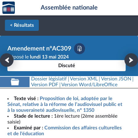
Accèder
Aller au contenu
Aller en bas de la page
Assemblée nationale
à la
page
d'accueil
< Résultats
Amendement n°AC309
Déposé le
lundi 13 mai 2024
Discuté
Dossier législatif
Version XML
Version JSON
Version PDF
Version Word/LibreOffice
Texte visé :
Proposition de loi, adoptée par le
Sénat, relative à la réforme de l’audiovisuel public et
à la souveraineté audiovisuelle, n° 1350
Stade de lecture :
1ère lecture (2ème assemblée
saisie)
Examiné par :
Commission des affaires culturelles
et de l'éducation