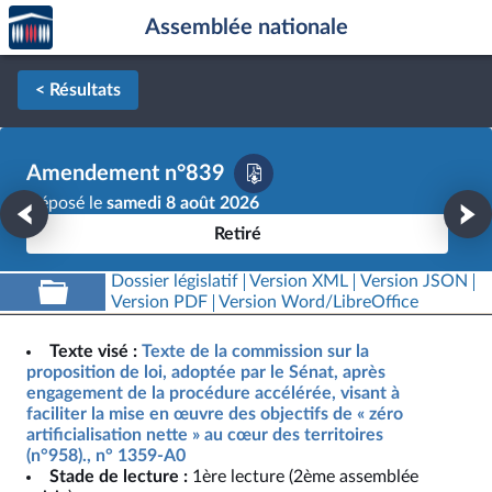
Accèder
Aller au contenu
Aller en bas de la page
Assemblée nationale
à la
page
d'accueil
< Résultats
Amendement n°839
Déposé le
samedi 8 août 2026
Retiré
Dossier législatif
Version XML
Version JSON
Version PDF
Version Word/LibreOffice
Texte visé :
Texte de la commission sur la
proposition de loi, adoptée par le Sénat, après
engagement de la procédure accélérée, visant à
faciliter la mise en œuvre des objectifs de « zéro
artificialisation nette » au cœur des territoires
(n°958)., n° 1359-A0
Stade de lecture :
1ère lecture (2ème assemblée