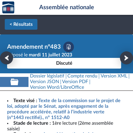
Accèder
Aller au contenu
Aller en bas de la page
Assemblée nationale
à la
page
d'accueil
< Résultats
Amendement n°483
Déposé le
mardi 11 juillet 2023
Discuté
Dossier législatif
Compte rendu
Version XML
Version JSON
Version PDF
Version Word/LibreOffice
Texte visé :
Texte de la commission sur le projet de
loi, adopté par le Sénat, après engagement de la
procédure accélérée, relatif à l’industrie verte
(n°1443 rectifié)., n° 1512-A0
Stade de lecture :
1ère lecture (2ème assemblée
saisie)