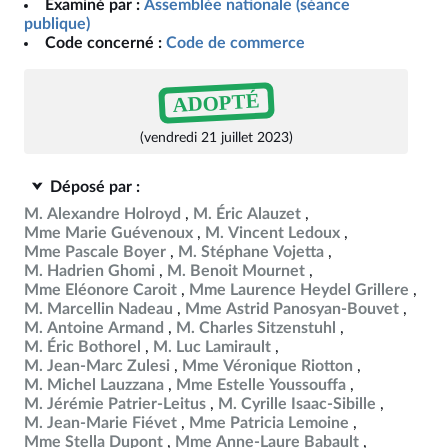
Examiné par :
Assemblée nationale (séance
publique)
Code concerné :
Code de commerce
ADOPTÉ
(vendredi 21 juillet 2023)
Déposé par :
M. Alexandre Holroyd
M. Éric Alauzet
Mme Marie Guévenoux
M. Vincent Ledoux
Mme Pascale Boyer
M. Stéphane Vojetta
M. Hadrien Ghomi
M. Benoit Mournet
Mme Eléonore Caroit
Mme Laurence Heydel Grillere
M. Marcellin Nadeau
Mme Astrid Panosyan-Bouvet
M. Antoine Armand
M. Charles Sitzenstuhl
M. Éric Bothorel
M. Luc Lamirault
M. Jean-Marc Zulesi
Mme Véronique Riotton
M. Michel Lauzzana
Mme Estelle Youssouffa
M. Jérémie Patrier-Leitus
M. Cyrille Isaac-Sibille
M. Jean-Marie Fiévet
Mme Patricia Lemoine
Mme Stella Dupont
Mme Anne-Laure Babault