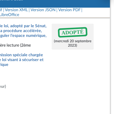
if
Version XML
Version JSON
Version PDF
ibreOffice
e loi, adopté par le Sénat,
ADOPTÉ
a procédure accélérée,
réguler l’espace numérique,
(mercredi 20 septembre
ère lecture (2ème
2023)
ssion spéciale chargée
 loi visant à sécuriser et
rique
eur)