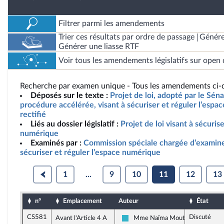
Filtrer parmi les amendements
Trier ces résultats par ordre de passage
Génére
Générer une liasse RTF
Voir tous les amendements législatifs sur open 
Recherche par examen unique - Tous les amendements ci-d
Déposés sur le texte :
Projet de loi, adopté par le Sén
procédure accélérée, visant à sécuriser et réguler l’esp
rectifié
Liés au dossier législatif :
Projet de loi visant à sécuris
numérique
Examinés par :
Commission spéciale chargée d’examiner 
sécuriser et réguler l’espace numérique
1
...
9
10
11
12
13
n°
Emplacement
Auteur
État
CS581
Discuté
Avant l'Article 4 A
Mme Naïma Moutchou
Horizons et apparentés