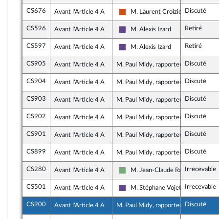
CS676
Discuté
Avant l'Article 4 A
M. Laurent Croizier
Démocrate (MoDem et Indépenda
CS596
Retiré
Avant l'Article 4 A
M. Alexis Izard
Renaissance
CS597
Retiré
Avant l'Article 4 A
M. Alexis Izard
Renaissance
CS905
Discuté
Avant l'Article 4 A
M. Paul Midy, rapporteur
CS904
Discuté
Avant l'Article 4 A
M. Paul Midy, rapporteur
CS903
Discuté
Avant l'Article 4 A
M. Paul Midy, rapporteur
CS902
Discuté
Avant l'Article 4 A
M. Paul Midy, rapporteur
CS901
Discuté
Avant l'Article 4 A
M. Paul Midy, rapporteur
CS899
Discuté
Avant l'Article 4 A
M. Paul Midy, rapporteur
CS280
Irrecevable
Avant l'Article 4 A
M. Jean-Claude Raux
Écologiste - NUPES
CS501
Irrecevable
Avant l'Article 4 A
M. Stéphane Vojetta
Renaissance
CS900
Discuté
Avant l'Article 4 A
M. Paul Midy, rapporteur