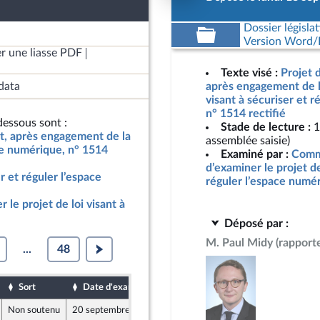
Dossier législat
Version Word/L
r une liasse PDF
Texte visé :
Projet d
data
après engagement de l
visant à sécuriser et 
n° 1514 rectifié
essous sont :
Stade de lecture :
1
at, après engagement de la
assemblée saisie)
ace numérique, n° 1514
Examiné par :
Commi
d’examiner le projet de
er et réguler l’espace
réguler l’espace numé
le projet de loi visant à
Déposé par :
M. Paul Midy
(rapport
...
48
Sort
Date d'examen
Date de dépôt
Non soutenu
20 septembre 2023
15 septembre 2023