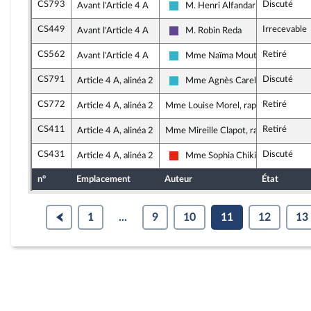
CS793
Discuté
Avant l'Article 4 A
M. Henri Alfandari
Horizons et apparentés
CS449
Irrecevable
Avant l'Article 4 A
M. Robin Reda
Renaissance
CS562
Retiré
Avant l'Article 4 A
Mme Naïma Moutchou
Horizons et apparentés
CS791
Discuté
Article 4 A, alinéa 2
Mme Agnès Carel
Horizons et apparentés
CS772
Retiré
Article 4 A, alinéa 2
Mme Louise Morel, rapporteure
CS411
Retiré
Article 4 A, alinéa 2
Mme Mireille Clapot, rapporteure
CS431
Discuté
Article 4 A, alinéa 2
Mme Sophia Chikirou
La France insoumise - Nouvelle Un
n°
Emplacement
Auteur
État
1
...
9
10
11
12
13