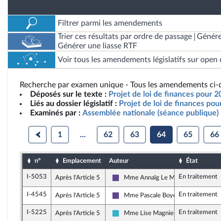
Filtrer parmi les amendements
Trier ces résultats par ordre de passage
Génére
Générer une liasse RTF
Voir tous les amendements législatifs sur open 
Recherche par examen unique - Tous les amendements ci-d
Déposés sur le texte :
Projet de loi de finances pour 
Liés au dossier législatif :
Projet de loi de finances po
Examinés par :
Assemblée nationale (séance publique)
1
...
62
63
64
65
66
n°
Emplacement
Auteur
État
I-5053
En traitement
Après l'Article 5
Mme Annaïg Le Meur
Renaissance
I-4545
En traitement
Après l'Article 5
Mme Pascale Boyer
Renaissance
I-5225
En traitement
Après l'Article 5
Mme Lise Magnier
Horizons et apparentés