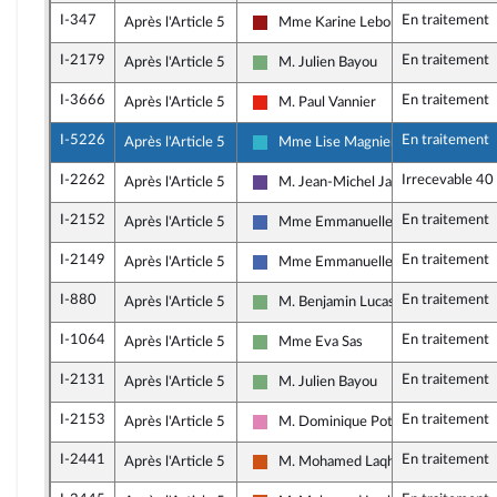
I-347
En traitement
Après l'Article 5
Mme Karine Lebon
Gauche démocrate et républicaine 
I-2179
En traitement
Après l'Article 5
M. Julien Bayou
Écologiste - NUPES
I-3666
En traitement
Après l'Article 5
M. Paul Vannier
La France insoumise - Nouvelle Union
I-5226
En traitement
Après l'Article 5
Mme Lise Magnier
Horizons et apparentés
I-2262
Irrecevable 40
Après l'Article 5
M. Jean-Michel Jacques
Renaissance
I-2152
En traitement
Après l'Article 5
Mme Emmanuelle Anthoine
Les Républicains
I-2149
En traitement
Après l'Article 5
Mme Emmanuelle Anthoine
Les Républicains
I-880
En traitement
Après l'Article 5
M. Benjamin Lucas-Lundy
Écologiste - NUPES
I-1064
En traitement
Après l'Article 5
Mme Eva Sas
Écologiste - NUPES
I-2131
En traitement
Après l'Article 5
M. Julien Bayou
Écologiste - NUPES
I-2153
En traitement
Après l'Article 5
M. Dominique Potier
Socialistes et apparentés (membre d
I-2441
En traitement
Après l'Article 5
M. Mohamed Laqhila
Démocrate (MoDem et Indépendant