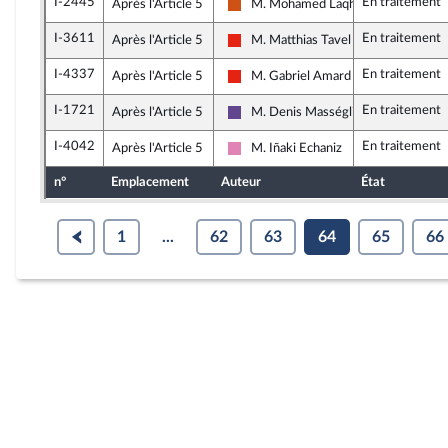
I-2445
En traitement
Après l'Article 5
M. Mohamed Laqhila
Démocrate (MoDem et Indépendant
I-3611
En traitement
Après l'Article 5
M. Matthias Tavel
La France insoumise - Nouvelle Union
I-4337
En traitement
Après l'Article 5
M. Gabriel Amard
La France insoumise - Nouvelle Union
I-1721
En traitement
Après l'Article 5
M. Denis Masséglia
Renaissance
I-4042
En traitement
Après l'Article 5
M. Iñaki Echaniz
Socialistes et apparentés (membre d
n°
Emplacement
Auteur
État
1
...
62
63
64
65
66