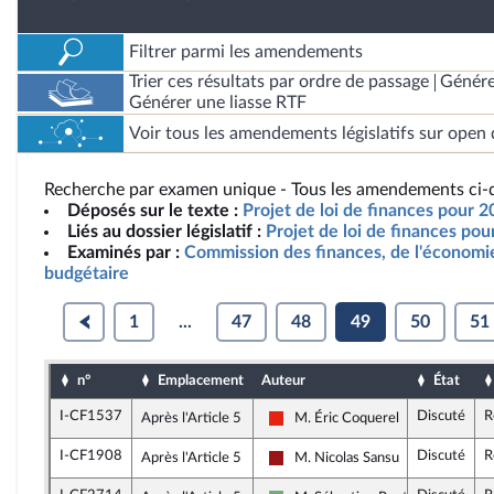
Filtrer parmi les amendements
Trier ces résultats par ordre de passage
Génére
Générer une liasse RTF
Voir tous les amendements législatifs sur open 
Recherche par examen unique - Tous les amendements ci-d
Déposés sur le texte :
Projet de loi de finances pour 
Liés au dossier législatif :
Projet de loi de finances po
Examinés par :
Commission des finances, de l'économie
budgétaire
1
...
47
48
49
50
51
n°
Emplacement
Auteur
État
I-CF1537
Discuté
R
Après l'Article 5
M. Éric Coquerel
La France insoumise - Nouvelle Un
I-CF1908
Discuté
R
Après l'Article 5
M. Nicolas Sansu
Gauche démocrate et républicai