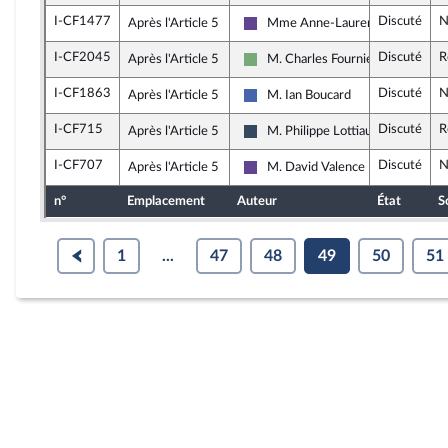
I-CF1477
Discuté
N
Après l'Article 5
Mme Anne-Laurence Petel
Renaissance
I-CF2045
Discuté
R
Après l'Article 5
M. Charles Fournier
Écologiste - NUPES
I-CF1863
Discuté
N
Après l'Article 5
M. Ian Boucard
Les Républicains
I-CF715
Discuté
R
Après l'Article 5
M. Philippe Lottiaux
Rassemblement National
I-CF707
Discuté
N
Après l'Article 5
M. David Valence
Renaissance
n°
Emplacement
Auteur
État
S
1
...
47
48
49
50
51