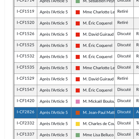
I-CF2714
Discuté
R
Après l'Article 5
M. Sébastien Peytavie
Écologiste - NUPES
I-CF1519
Retiré
Après l'Article 5
Mme Charlotte Leduc
La France insoumise - Nouvelle Un
I-CF1520
Retiré
Après l'Article 5
M. Éric Coquerel
La France insoumise - Nouvelle Un
I-CF1526
Discuté
R
Après l'Article 5
M. David Guiraud
La France insoumise - Nouvelle Un
I-CF1525
Discuté
R
Après l'Article 5
M. Éric Coquerel
La France insoumise - Nouvelle Un
I-CF1532
Discuté
R
Après l'Article 5
M. Éric Coquerel
La France insoumise - Nouvelle Un
I-CF1535
Discuté
R
Après l'Article 5
Mme Charlotte Leduc
La France insoumise - Nouvelle Un
I-CF1529
Retiré
Après l'Article 5
M. David Guiraud
La France insoumise - Nouvelle Un
I-CF1547
Discuté
R
Après l'Article 5
M. Éric Coquerel
La France insoumise - Nouvelle Un
I-CF1420
Discuté
R
Après l'Article 5
M. Mickaël Bouloux
Socialistes et apparentés (membr
I-CF2826
Discuté
A
Après l'Article 5
M. Jean-Paul Mattei
Démocrate (MoDem et Indépenda
I-CF2332
Discuté
T
Après l'Article 5
M. Charles de Courson
Libertés, Indépendants, Outre-mer
I-CF1337
Discuté
R
Après l'Article 5
Mme Lisa Belluco
Écologiste - NUPES