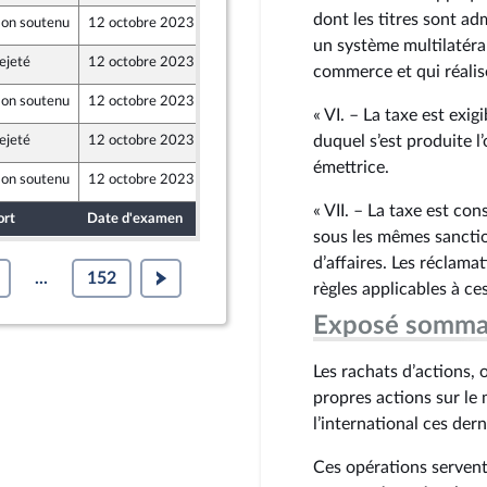
dont les titres sont a
on soutenu
12 octobre 2023
5 octobre 2023
un système multilatéra
ejeté
12 octobre 2023
5 octobre 2023
commerce et qui réalise
on soutenu
12 octobre 2023
5 octobre 2023
« VI. – La taxe est exig
duquel s’est produite l
ejeté
12 octobre 2023
4 octobre 2023
émettrice.
on soutenu
12 octobre 2023
4 octobre 2023
« VII. – La taxe est co
ort
Date d'examen
Date de dépôt
sous les mêmes sanction
d’affaires. Les réclama
...
152
règles applicables à ce
Exposé somma
Les rachats d’actions, 
propres actions sur le
l’international ces der
Ces opérations servent 