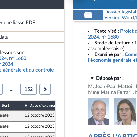
Dossier législat
Version Word/L
r une liasse PDF
Texte visé :
Projet 
data
2024, n° 1680
Stade de lecture :
1
assemblée saisie)
essous sont :
Examiné par :
Commi
2024, n° 1680
l'économie générale e
ur 2024
 générale et du contrôle
Déposé par :
M. Jean-Paul Mattei
...
152
Mme Marina Ferrari
Sort
Date d'examen
Date de dépôt
ejeté
12 octobre 2023
5 octobre 2023
ion Populaire écologique et sociale
ejeté
12 octobre 2023
5 octobre 2023
ne - NUPES