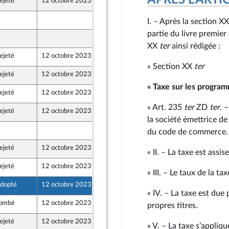
APRÈS L'ARTICLE
ejeté
12 octobre 2023
5 octobre 2023
5 octobre 2023
I. – Après la section X
ion Populaire écologique et sociale
partie du livre premier
5 octobre 2023
ion Populaire écologique et sociale
XX
ter
ainsi rédigée :
ejeté
12 octobre 2023
5 octobre 2023
ion Populaire écologique et sociale
« Section XX
ter
ejeté
12 octobre 2023
5 octobre 2023
ion Populaire écologique et sociale
« Taxe sur les program
ejeté
12 octobre 2023
5 octobre 2023
ion Populaire écologique et sociale
« Art. 235
ter
ZD
ter
. 
ejeté
12 octobre 2023
5 octobre 2023
ion Populaire écologique et sociale
la société émettrice de
5 octobre 2023
du code de commerce
ion Populaire écologique et sociale
ejeté
12 octobre 2023
5 octobre 2023
« II. – La taxe est assi
ion Populaire écologique et sociale
ejeté
12 octobre 2023
5 octobre 2023
e de l’intergroupe NUPES)
« III. – Le taux de la ta
dopté
12 octobre 2023
5 octobre 2023
nts)
« IV. – La taxe est due
ombé
12 octobre 2023
5 octobre 2023
propres titres.
 et Territoires
ejeté
12 octobre 2023
5 octobre 2023
« V. – La taxe s’appliqu