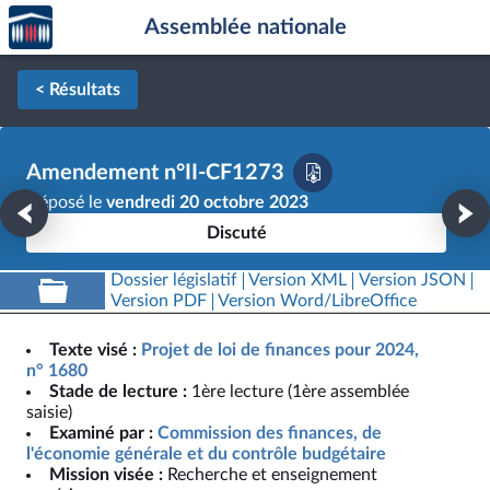
Accèder
Aller au contenu
Aller en bas de la page
Assemblée nationale
à la
page
d'accueil
< Résultats
Amendement n°II-CF1273
Déposé le
vendredi 20 octobre 2023
Discuté
Dossier législatif
Version XML
Version JSON
Version PDF
Version Word/LibreOffice
Texte visé :
Projet de loi de finances pour 2024,
n° 1680
Stade de lecture :
1ère lecture (1ère assemblée
saisie)
Examiné par :
Commission des finances, de
l'économie générale et du contrôle budgétaire
Mission visée :
Recherche et enseignement