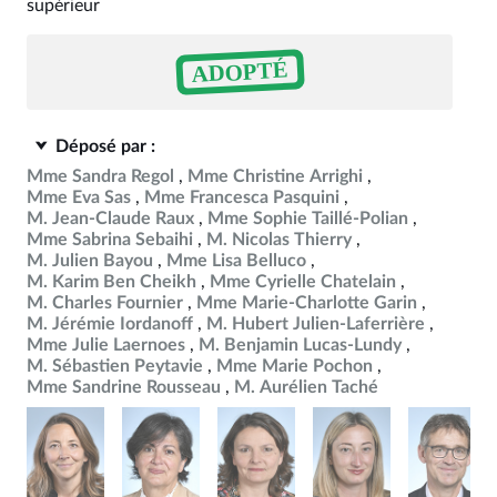
supérieur
ADOPTÉ
Déposé par :
Mme Sandra Regol
Mme Christine Arrighi
Mme Eva Sas
Mme Francesca Pasquini
M. Jean-Claude Raux
Mme Sophie Taillé-Polian
Mme Sabrina Sebaihi
M. Nicolas Thierry
M. Julien Bayou
Mme Lisa Belluco
M. Karim Ben Cheikh
Mme Cyrielle Chatelain
M. Charles Fournier
Mme Marie-Charlotte Garin
M. Jérémie Iordanoff
M. Hubert Julien-Laferrière
Mme Julie Laernoes
M. Benjamin Lucas-Lundy
M. Sébastien Peytavie
Mme Marie Pochon
Mme Sandrine Rousseau
M. Aurélien Taché